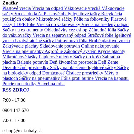
Značky
Plastové vrecia
Vrecia na odpad
Vákuovacie vrecká
Vákuovacie
sáčky
Vrecia do koša
Plastové obaly
Igelitové tašky
Recyklácia
použitých obalov
Mikroténové sáčky
Fólie na fóliovníky
Plastové
tašky
LDPE fólie
Vrecká do vákuovačky
Vrecia na triedený odpad
Sáčky na exkrementy
Objednávky cez eshop
Záhradná fólia
Sáčky
do vákuovačky
Vrecia na separovaný odpad
Strečové fólie
Igelitové
vrecia
Uzatvárateľné sáčky
Potravinová fólia
Hrubé plastové vrecia
Zakrývacie plachty
Skladovanie potravín
Online nakupovanie
Vrecia na pneumatiky
Agrofólie
Zálohový systém
Krycie plachty
Mikroténové tašky
Papierové utierky
Sáčky do koša
Záhradná
plachta
Balenie potravín
Deň životného prostredia
Deň Zeme
Dezinfekčné prostriedky
Sáčky na oblečenie
Igelitové sáčky
Sáčky
na biologický odpad
Domácnosť
Čistiace prostriedky
Mýty o
plastoch
Sáčky na pneumatiky
Fólia proti burine
Vrecia na kapustu
Pracie prostriedky
Stavebná fólia
RSS ZDROJ
7:00 - 17:00
0904 147 670
7:00 - 17:00
eshop@mat-obaly.sk