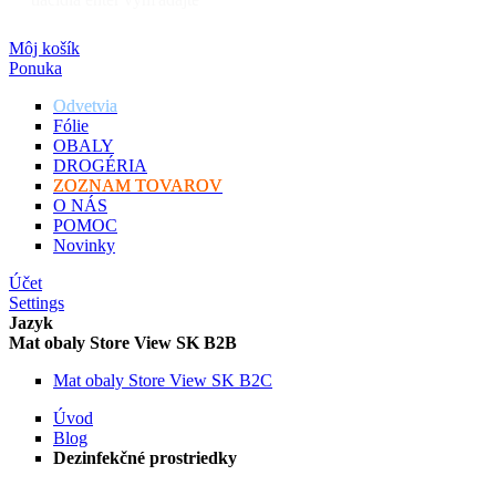
Môj košík
Ponuka
Odvetvia
Fólie
OBALY
DROGÉRIA
ZOZNAM TOVAROV
O NÁS
POMOC
Novinky
Účet
Settings
Jazyk
Mat obaly Store View SK B2B
Mat obaly Store View SK B2C
Úvod
Blog
Dezinfekčné prostriedky