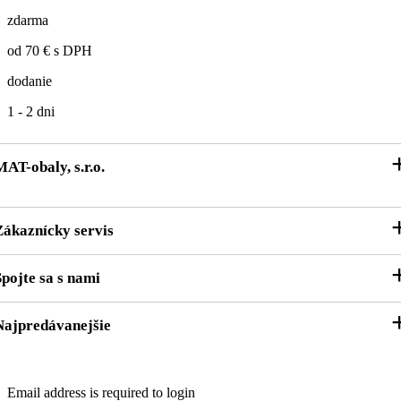
zdarma
od 70 € s DPH
dodanie
1 - 2 dni
MAT-obaly, s.r.o.
O nás
Zákaznícky servis
Právne informácie
Kontaktný formulár
Spojte sa s nami
Zákaznícky účet
Zákaznícky servis
Sledovanie objednávky
Najpredávanejšie
Facebook
VOP
Doprava
Instagram
GDPR
Platby
Vrecia na odpad
Blog
Email address is required to login
Odstúpenie od zmluvy