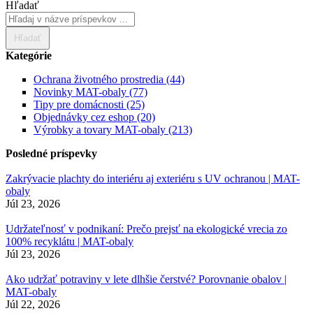
Hľadať
Hľadať
Kategórie
Ochrana životného prostredia
(44)
Novinky MAT-obaly
(77)
Tipy pre domácnosti
(25)
Objednávky cez eshop
(20)
Výrobky a tovary MAT-obaly
(213)
Posledné príspevky
Zakrývacie plachty do interiéru aj exteriéru s UV ochranou | MAT-
obaly
Júl 23, 2026
Udržateľnosť v podnikaní: Prečo prejsť na ekologické vrecia zo
100% recyklátu | MAT-obaly
Júl 23, 2026
Ako udržať potraviny v lete dlhšie čerstvé? Porovnanie obalov |
MAT-obaly
Júl 22, 2026