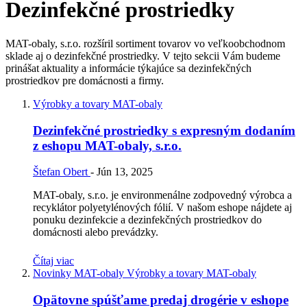
Dezinfekčné prostriedky
MAT-obaly, s.r.o. rozšíril sortiment tovarov vo veľkoobchodnom
sklade aj o dezinfekčné prostriedky. V tejto sekcii Vám budeme
prinášat aktuality a informácie týkajúce sa dezinfekčných
prostriedkov pre domácnosti a firmy.
Výrobky a tovary MAT-obaly
Dezinfekčné prostriedky s expresným dodaním
z eshopu MAT-obaly, s.r.o.
Štefan Obert
-
Jún 13, 2025
MAT-obaly, s.r.o. je environmenálne zodpovedný výrobca a
recyklátor polyetylénových fólií. V našom eshope nájdete aj
ponuku dezinfekcie a dezinfekčných prostriedkov do
domácnosti alebo prevádzky.
Čítaj viac
Novinky MAT-obaly
Výrobky a tovary MAT-obaly
Opätovne spúšťame predaj drogérie v eshope