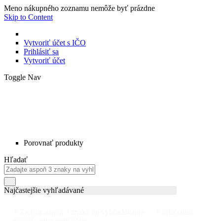
Meno nákupného zoznamu nemôže byť prázdne
Skip to Content
Vytvoriť účet s IČO
Prihlásiť sa
Vytvoriť účet
Toggle Nav
Porovnať produkty
Hľadať
Najčastejšie vyhľadávané
# Zadajte aspoň 3 znaky na vyhľadávanie
# Stlačením
tlačidla enter vyhľadajte