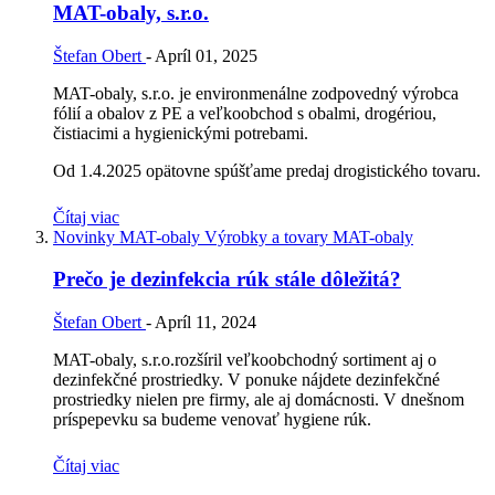
MAT-obaly, s.r.o.
Štefan Obert
-
Apríl 01, 2025
MAT-obaly, s.r.o. je environmenálne zodpovedný výrobca
fólií a obalov z PE a veľkoobchod s obalmi, drogériou,
čistiacimi a hygienickými potrebami.
Od 1.4.2025 opätovne spúšťame predaj drogistického tovaru.
Čítaj viac
Novinky MAT-obaly
Výrobky a tovary MAT-obaly
Prečo je dezinfekcia rúk stále dôležitá?
Štefan Obert
-
Apríl 11, 2024
MAT-obaly, s.r.o.rozšíril veľkoobchodný sortiment aj o
dezinfekčné prostriedky. V ponuke nájdete dezinfekčné
prostriedky nielen pre firmy, ale aj domácnosti. V dnešnom
príspepevku sa budeme venovať hygiene rúk.
Čítaj viac