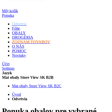
Môj košík
Ponuka
Odvetvia
Fólie
OBALY
DROGÉRIA
ZOZNAM TOVAROV
O NÁS
POMOC
Novinky
Účet
Settings
Jazyk
Mat obaly Store View SK B2B
Mat obaly Store View SK B2C
Úvod
Odvetvia
Ponuka obalov pre vybrané