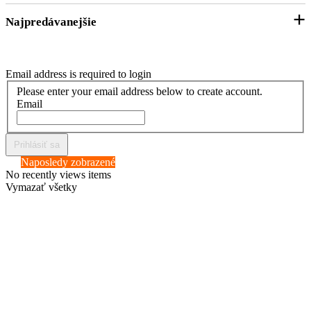
Zákaznícky servis
Sledovanie objednávky
Najpredávanejšie
Facebook
VOP
Doprava
Instagram
GDPR
Platby
Vrecia na odpad
Blog
Email address is required to login
Odstúpenie od zmluvy
Mikroténové sáčky
Please enter your email address below to create account.
Online odstúpenie od zmluvy
Email
LDPE fólie
Otázky a odpovede
Sáčky na exkrementy
Prihlásiť sa
Fólia na fóliovníky
Naposledy zobrazené
Agrofólie
No recently views items
Vymazať všetky
Igelitové tašky