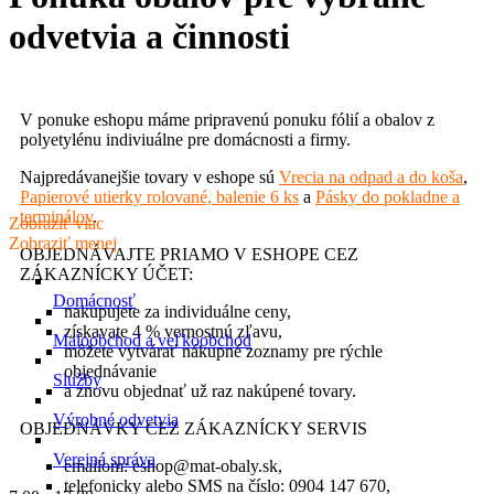
odvetvia a činnosti
V ponuke eshopu máme pripravenú ponuku fólií a obalov z
polyetylénu indiviuálne pre domácnosti a firmy.
Najpredávanejšie tovary v eshope sú
Vrecia na odpad a do koša
,
Papierové utierky rolované, balenie 6 ks
a
Pásky do pokladne a
terminálov
.
Zobraziť viac
Zobraziť menej
OBJEDNÁVAJTE PRIAMO V ESHOPE CEZ
ZÁKAZNÍCKY ÚČET:
Domácnosť
nakupujete za individuálne ceny,
získavate 4 % vernostnú zľavu,
Maloobchod a veľkoobchod
môžete vytvárať nákupné zoznamy pre rýchle
objednávanie
Služby
a znovu objednať už raz nakúpené tovary.
Výrobné odvetvia
OBJEDNÁVKY CEZ ZÁKAZNÍCKY SERVIS
Verejná správa
emailom: eshop@mat-obaly.sk,
telefonicky alebo SMS na číslo: 0904 147 670,