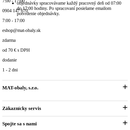
7:00 - 17:00
objednávky spracovávame každý pracovný deň od 07:00
do 17:00 hodiny. Po spracovaní posielame emailom
0904 147 670
potvrdenie objednávky.
7:00 - 17:00
eshop@mat-obaly.sk
zdarma
od 70 € s DPH
dodanie
1 - 2 dni
MAT-obaly, s.r.o.
O nás
Zákaznícky servis
Právne informácie
Kontaktný formulár
Spojte sa s nami
Zákaznícky účet