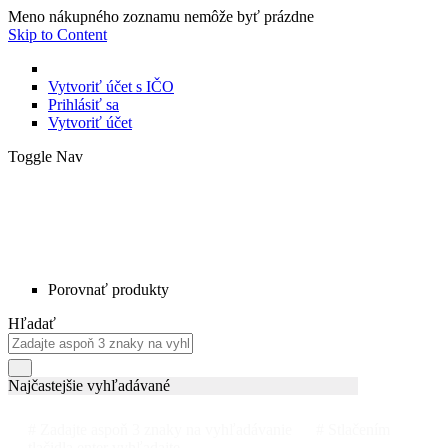
Meno nákupného zoznamu nemôže byť prázdne
Skip to Content
Vytvoriť účet s IČO
Prihlásiť sa
Vytvoriť účet
Toggle Nav
Porovnať produkty
Hľadať
Najčastejšie vyhľadávané
# Zadajte aspoň 3 znaky na vyhľadávanie
# Stlačením
tlačidla enter vyhľadajte