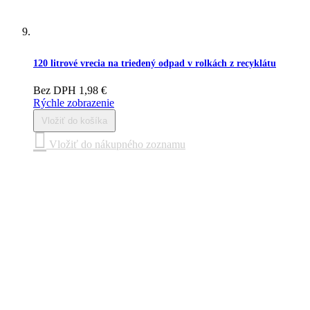
120 litrové vrecia na triedený odpad v rolkách z recyklátu
Bez DPH
1,98 €
Rýchle zobrazenie
Vložiť do košíka
Vložiť do nákupného zoznamu