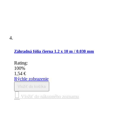
Záhradná fólia čierna 1.2 x 10 m / 0.030 mm
Rating:
100%
1,54 €
Rýchle zobrazenie
Vložiť do košíka
Vložiť do nákupného zoznamu