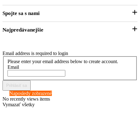
Právne informácie
Kontaktný formulár
Spojte sa s nami
Zákaznícky účet
Zákaznícky servis
Sledovanie objednávky
Najpredávanejšie
Facebook
VOP
Doprava
Instagram
GDPR
Platby
Vrecia na odpad
Blog
Email address is required to login
Odstúpenie od zmluvy
Mikroténové sáčky
Please enter your email address below to create account.
Online odstúpenie od zmluvy
Email
LDPE fólie
Otázky a odpovede
Sáčky na exkrementy
Prihlásiť sa
Fólia na fóliovníky
Naposledy zobrazené
Agrofólie
No recently views items
Vymazať všetky
Igelitové tašky