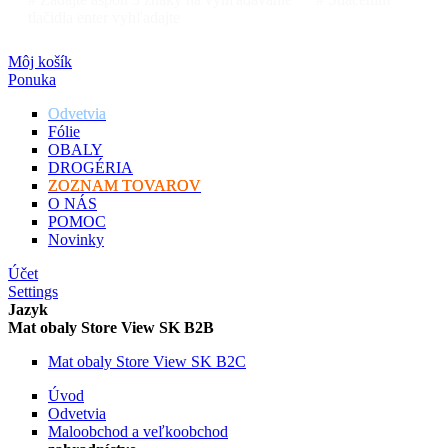
tlačidla enter vyhľadajte
Môj košík
Ponuka
Odvetvia
Fólie
OBALY
DROGÉRIA
ZOZNAM TOVAROV
O NÁS
POMOC
Novinky
Účet
Settings
Jazyk
Mat obaly Store View SK B2B
Mat obaly Store View SK B2C
Úvod
Odvetvia
Maloobchod a veľkoobchod