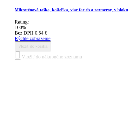
Mikroténová taška, košieľka, viac farieb a rozmerov, v bloku
Rating:
100%
Bez DPH
0,54 €
Rýchle zobrazenie
Vložiť do košíka
Vložiť do nákupného zoznamu