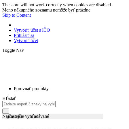
The store will not work correctly when cookies are disabled.
Meno nákupného zoznamu nemôže byť prázdne
Skip to Content
Vytvoriť účet s IČO
Prihlásiť sa
Vytvoriť účet
Toggle Nav
Porovnať produkty
Hľadať
Najčastejšie vyhľadávané
# Zadajte aspoň 3 znaky na vyhľadávanie
# Stlačením