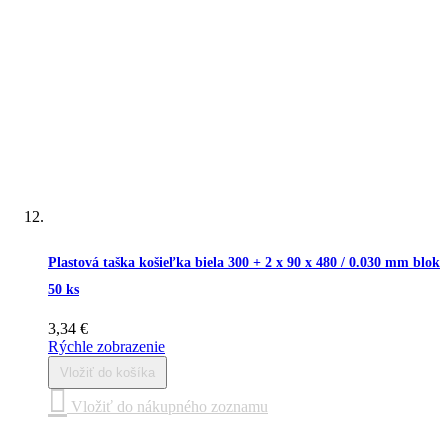
Plastová taška košieľka biela 300 + 2 x 90 x 480 / 0.030 mm blok
50 ks
3,34 €
Rýchle zobrazenie
Vložiť do košíka
Vložiť do nákupného zoznamu