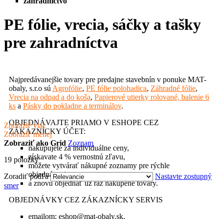
zahradníctvo
PE fólie, vrecia, sáčky a tašky
pre zahradníctva
Najpredávanejšie tovary pre predajne stavebnín v ponuke MAT-
obaly, s.r.o sú
Agrofólie
,
PE fólie polohadica
,
Záhradné fólie
,
Vrecia na odpad a do koša
,
Papierové utierky rolované, balenie 6
ks
a
Pásky do pokladne a terminálov
.
OBJEDNÁVAJTE PRIAMO V ESHOPE CEZ
Zobraziť viac
ZÁKAZNÍCKY ÚČET:
Zobraziť menej
Zobraziť ako
Grid
Zoznam
nakupujete za individuálne ceny,
získavate 4 % vernostnú zľavu,
19
položky
môžete vytvárať nákupné zoznamy pre rýchle
objednávanie
Zoradiť podľa
Nastavte zostupný
a znovu objednať už raz nakúpené tovary.
smer
OBJEDNÁVKY CEZ ZÁKAZNÍCKY SERVIS
emailom: eshop@mat-obaly.sk,