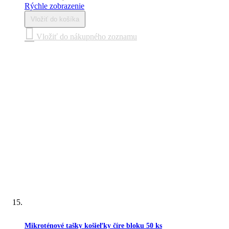
Rýchle zobrazenie
Vložiť do košíka
Vložiť do nákupného zoznamu
Mikroténové tašky košieľky číre bloku 50 ks